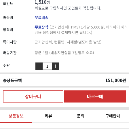
1,510
점
포인트
회원으로 구입하시면 포인트가 적립됩니다.
배송비
무료배송
무료장착
(공기압센서(TPMS) 1개당 5,000원, 폐타이어 처리
장착비
비용 장착점에서 결제하시면 됩니다.)
특이사항
공기압센서, 런플렛, 사제휠(별도비용 발생)
배송기간
평균 3일 (배송지연상품 7일정도 소요)
수량
총상품금액
151,000
원
상품정보
리뷰
문의
구매안내