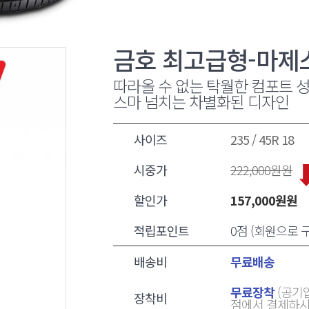
금호 최고급형-마제스티
따라올 수 없는 탁월한 컴포트 성
스마 넘치는 차별화된 디자인
사이즈
235 / 45R 18
시중가
222,000
원원
할인가
157,000
원원
적립포인트
0점 (회원으로
배송비
무료배송
무료장착
(공기압
장착비
점에서 결제하시