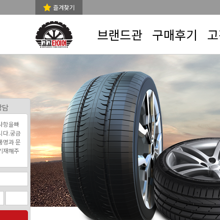
즐겨찾기
브랜드관
구매후기
고
상담