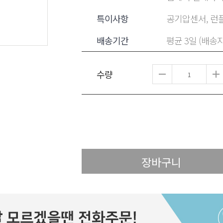
특이사항
공기압센서, 런플
배송기간
평균 3일 (배송
수량