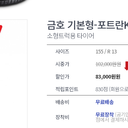
금호 기본형-포트란KC
소형트럭용 타이어
사이즈
155 / R 13
시중가
102,000
원원
할인가
83,000
원원
적립포인트
830점 (회원으
배송비
무료배송
무료장착
(공기압
장착비
점에서 결제하시