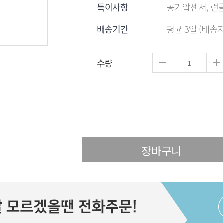
특이사항
공기압센서, 런플
배송기간
평균 3일 (배송
수량