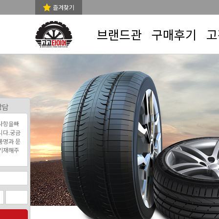
즐겨찾기
브랜드관
구매후기
고
상담