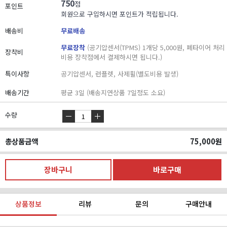
750
점
포인트
회원으로 구입하시면 포인트가 적립됩니다.
배송비
무료배송
무료장착
(공기압센서(TPMS) 1개당 5,000원, 폐타이어 처리
장착비
비용 장착점에서 결제하시면 됩니다.)
특이사항
공기압센서, 런플렛, 사제휠(별도비용 발생)
배송기간
평균 3일 (배송지연상품 7일정도 소요)
수량
총상품금액
75,000
원
상품정보
리뷰
문의
구매안내