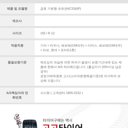
제품 및 모델명
금호 기본형-포트란KC53(6P)
제조사
사이즈
155 / R 12
적용차종
기아 > 타우너
,
쉐보레(GM대우) > 다마스
,
쉐보레(GM대우)
> 라보
,
현대 > 포터2(1톤)
품질보증기준
제조상의 과실에 의한 하자가 발생시 보증기간내에 있는 제
품에 한해서 A/S 처리해드립니다. (홈깊이가 20%이상 남은
경우)
공정거래위원회 고시(소비자분쟁해결기준)에 의거하여 보
상해 드립니다.
A/S책임자와 전
서시현 ( 고객센터 1855-0152 )
화번호