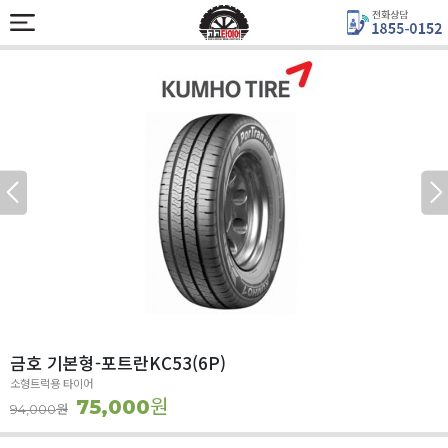
금호 기본형-포트란KC53(6P)
소형트럭용 타이어
원
75,000
원
94,000