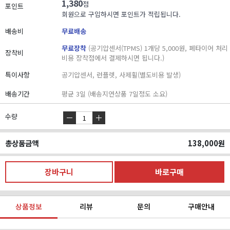
1,380
점
포인트
회원으로 구입하시면 포인트가 적립됩니다.
배송비
무료배송
무료장착
(공기압센서(TPMS) 1개당 5,000원, 폐타이어 처리
장착비
비용 장착점에서 결제하시면 됩니다.)
특이사항
공기압센서, 런플렛, 사제휠(별도비용 발생)
배송기간
평균 3일 (배송지연상품 7일정도 소요)
수량
총상품금액
138,000
원
상품정보
리뷰
문의
구매안내