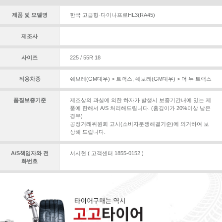
제품 및 모델명
한국 고급형-다이나프로HL3(RA45)
제조사
사이즈
225 / 55R 18
적용차종
쉐보레(GM대우) > 트랙스
,
쉐보레(GM대우) > 더 뉴 트랙스
품질보증기준
제조상의 과실에 의한 하자가 발생시 보증기간내에 있는 제
품에 한해서 A/S 처리해드립니다. (홈깊이가 20%이상 남은
경우)
공정거래위원회 고시(소비자분쟁해결기준)에 의거하여 보
상해 드립니다.
A/S책임자와 전
서시현 ( 고객센터 1855-0152 )
화번호