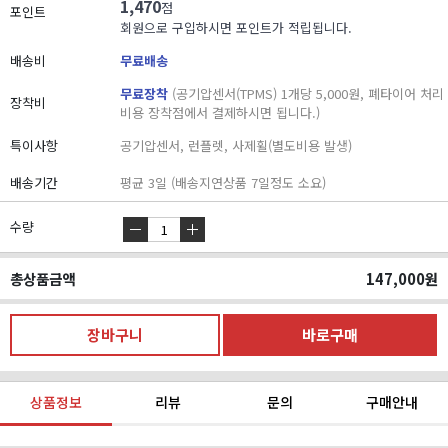
1,470
점
포인트
회원으로 구입하시면 포인트가 적립됩니다.
배송비
무료배송
무료장착
(공기압센서(TPMS) 1개당 5,000원, 폐타이어 처리
장착비
비용 장착점에서 결제하시면 됩니다.)
특이사항
공기압센서, 런플렛, 사제휠(별도비용 발생)
배송기간
평균 3일 (배송지연상품 7일정도 소요)
수량
총상품금액
147,000
원
상품정보
리뷰
문의
구매안내