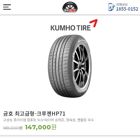
금호 최고급형-크루젠HP71
고성능 프리미엄 컴포트 SUV 타이어 승차감, 정숙성, 핸들링 우수
원
147,000
원
169,000