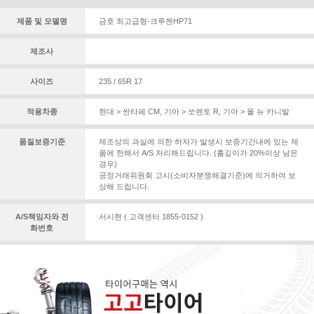
제품 및 모델명
금호 최고급형-크루젠HP71
제조사
사이즈
235 / 65R 17
적용차종
현대 > 싼타페 CM
,
기아 > 쏘렌토 R
,
기아 > 올 뉴 카니발
품질보증기준
제조상의 과실에 의한 하자가 발생시 보증기간내에 있는 제
품에 한해서 A/S 처리해드립니다. (홈깊이가 20%이상 남은
경우)
공정거래위원회 고시(소비자분쟁해결기준)에 의거하여 보
상해 드립니다.
A/S책임자와 전
서시현 ( 고객센터 1855-0152 )
화번호