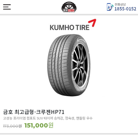
금호 최고급형-크루젠HP71
고성능 프리미엄 컴포트 SUV 타이어 승차감, 정숙성, 핸들링 우수
원
151,000
원
173,000