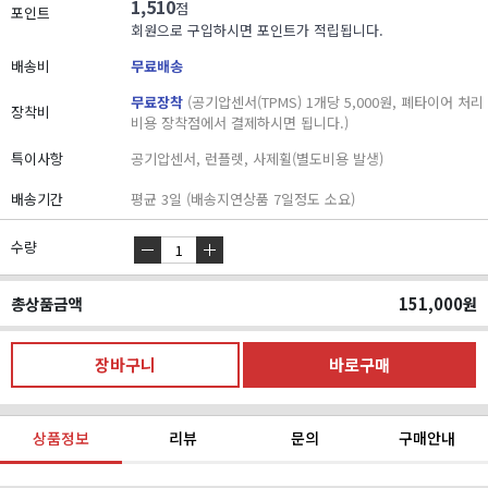
1,510
점
포인트
회원으로 구입하시면 포인트가 적립됩니다.
배송비
무료배송
무료장착
(공기압센서(TPMS) 1개당 5,000원, 폐타이어 처리
장착비
비용 장착점에서 결제하시면 됩니다.)
특이사항
공기압센서, 런플렛, 사제휠(별도비용 발생)
배송기간
평균 3일 (배송지연상품 7일정도 소요)
수량
총상품금액
151,000
원
상품정보
리뷰
문의
구매안내