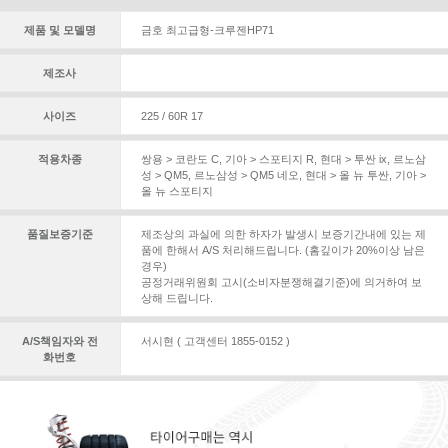
제품 및 모델명
금호 최고급형-크루젠HP71
제조사
사이즈
225 / 60R 17
적용차종
쌍용 > 코란도 C
,
기아 > 스포티지 R
,
현대 > 투싼 ix
,
르노삼
성 > QM5
,
르노삼성 > QM5 네오
,
현대 > 올 뉴 투싼
,
기아 >
올 뉴 스포티지
품질보증기준
제조상의 과실에 의한 하자가 발생시 보증기간내에 있는 제
품에 한해서 A/S 처리해드립니다. (홈깊이가 20%이상 남은
경우)
공정거래위원회 고시(소비자분쟁해결기준)에 의거하여 보
상해 드립니다.
A/S책임자와 전
서시현 ( 고객센터 1855-0152 )
화번호