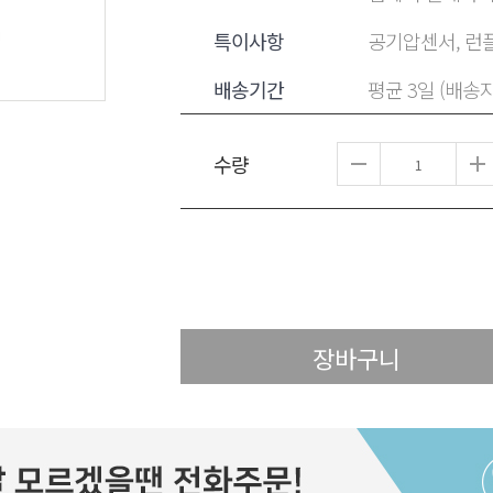
특이사항
공기압센서, 런플
배송기간
평균 3일 (배송
수량