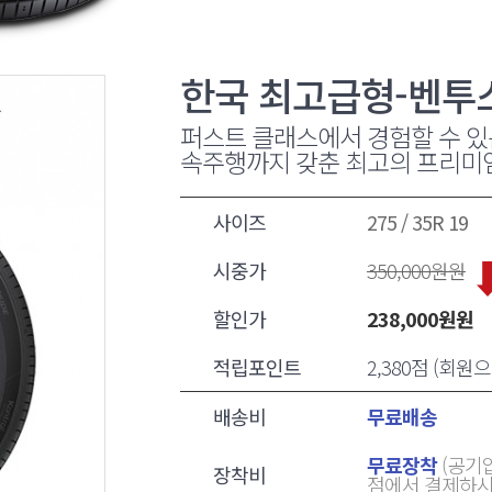
한국 최고급형-벤투스S
퍼스트 클래스에서 경험할 수 있
속주행까지 갖춘 최고의 프리미
사이즈
275 / 35R 19
시중가
350,000
원원
할인가
238,000
원원
적립포인트
2,380점 (회
배송비
무료배송
무료장착
(공기압
장착비
점에서 결제하시