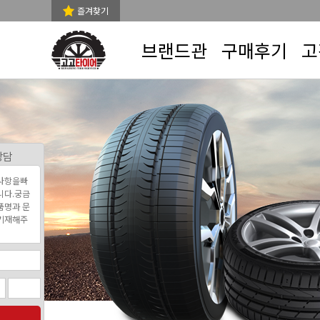
즐겨찾기
브랜드관
구매후기
고
상담