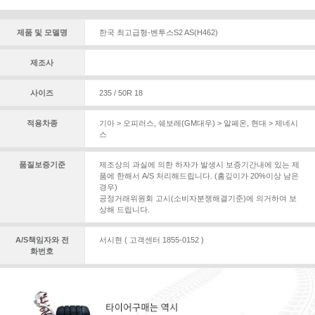
제품 및 모델명
한국 최고급형-벤투스S2 AS(H462)
제조사
사이즈
235 / 50R 18
적용차종
기아 > 오피러스
,
쉐보레(GM대우) > 알페온
,
현대 > 제네시
스
품질보증기준
제조상의 과실에 의한 하자가 발생시 보증기간내에 있는 제
품에 한해서 A/S 처리해드립니다. (홈깊이가 20%이상 남은
경우)
공정거래위원회 고시(소비자분쟁해결기준)에 의거하여 보
상해 드립니다.
A/S책임자와 전
서시현 ( 고객센터 1855-0152 )
화번호