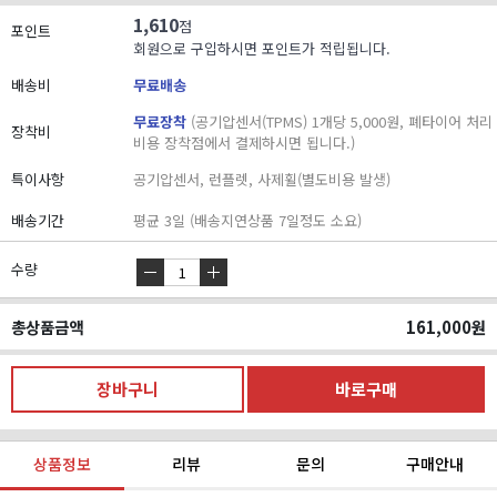
1,610
점
포인트
회원으로 구입하시면 포인트가 적립됩니다.
배송비
무료배송
무료장착
(공기압센서(TPMS) 1개당 5,000원, 폐타이어 처리
장착비
비용 장착점에서 결제하시면 됩니다.)
특이사항
공기압센서, 런플렛, 사제휠(별도비용 발생)
배송기간
평균 3일 (배송지연상품 7일정도 소요)
수량
총상품금액
161,000
원
상품정보
리뷰
문의
구매안내