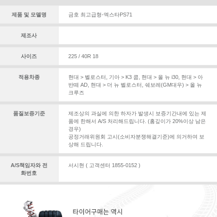
제품 및 모델명
금호 최고급형-엑스타PS71
제조사
사이즈
225 / 40R 18
적용차종
현대 > 벨로스터
,
기아 > K3 쿱
,
현대 > 올 뉴 i30
,
현대 > 아
반떼 AD
,
현대 > 더 뉴 벨로스터
,
쉐보레(GM대우) > 올 뉴
크루즈
품질보증기준
제조상의 과실에 의한 하자가 발생시 보증기간내에 있는 제
품에 한해서 A/S 처리해드립니다. (홈깊이가 20%이상 남은
경우)
공정거래위원회 고시(소비자분쟁해결기준)에 의거하여 보
상해 드립니다.
A/S책임자와 전
서시현 ( 고객센터 1855-0152 )
화번호