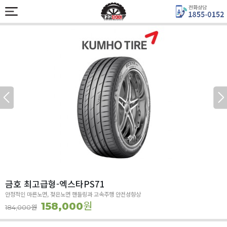
금호 최고급형-엑스타PS71
안정적인 마른노면, 젖은노면 핸들링과 고속주행 안전성향상
원
158,000
원
184,000