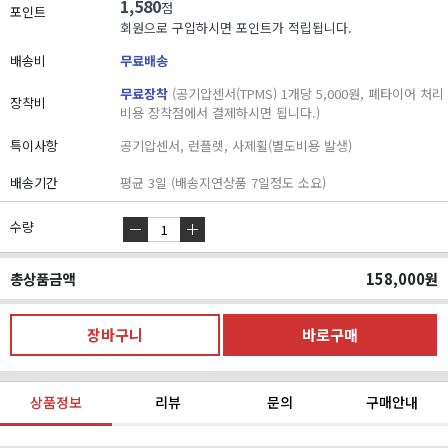
1,580
점
포인트
회원으로 구입하시면 포인트가 적립됩니다.
배송비
무료배송
무료장착
(공기압센서(TPMS) 1개당 5,000원, 폐타이어 처리
장착비
비용 장착점에서 결제하시면 됩니다.)
특이사항
공기압센서, 런플렛, 사제휠(별도비용 발생)
배송기간
평균 3일 (배송지연상품 7일정도 소요)
수량
총상품금액
158,000
원
상품정보
리뷰
문의
구매안내