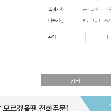
특이사항
공기압센서, 런플
배송기간
평균 3일 (배송
수량