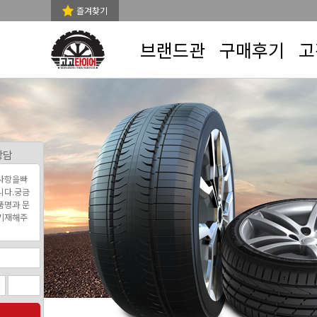
즐겨찾기
브랜드관
구매후기
고
상담