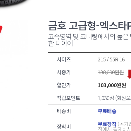
금호 고급형-엑스타P
고속영역 및 코너링에서의 높은 
한 타이어
사이즈
215 / 55R 16
시중가
138,000
원원
할인가
103,000
원원
적립포인트
1,030점 (회
배송비
무료배송
무료장착
(공기압
장착비
점에서 결제하시