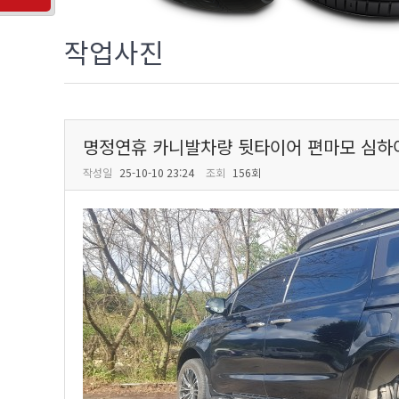
작업사진
명정연휴 카니발차량 뒷타이어 편마모 심하여
작성일
25-10-10 23:24
조회
156회