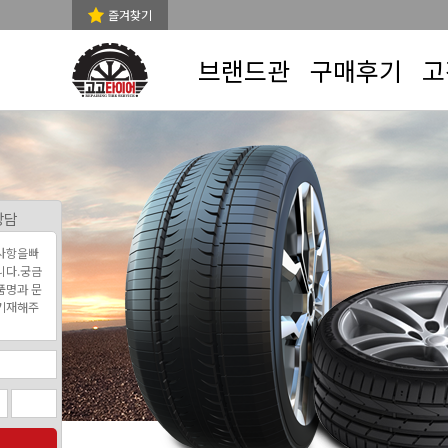
즐겨찾기
브랜드관
구매후기
고
상담