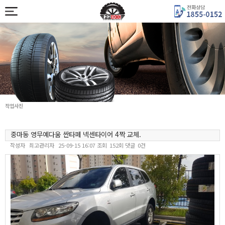
작업사진
중마동 영무예다움 싼타페 넥센타이어 4짝 교체.
작성자
최고관리자
25-09-15 16:07
조회
152회
댓글
0건
본문