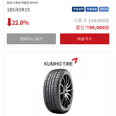
한국 기후에 적합한 타이어
185/65R15
무료장착
무료배송
무이자
시중가
114,000
원
22.0
%
할인가
90,000
원
장바구니 담기
바로가기