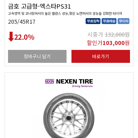
금호 고급형-엑스타PS31
고속영역 및 코너링에서의 높은 밸런스 성능,젖은 노면에서의 성능을 강화한 타이어
205/45R17
무료장착
무료배송
무이자
시중가
132,000
원
22.0
%
할인가
103,000
원
장바구니 담기
바로가기