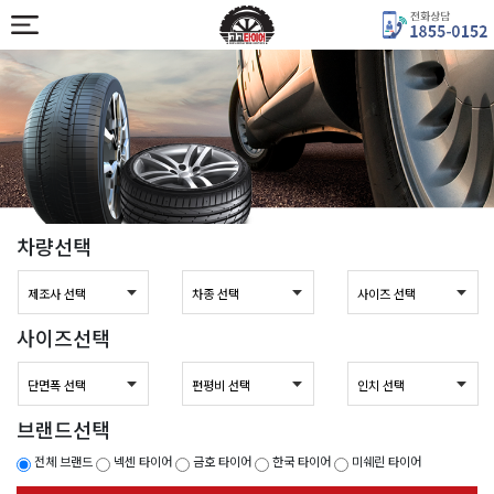
차량선택
사이즈선택
브랜드선택
전체 브랜드
넥센 타이어
금호 타이어
한국 타이어
미쉐린 타이어