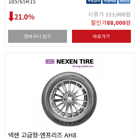
185/65R15
무료장착
무료배송
무이자
시중가
111,000
원
21.0
%
할인가
88,000
원
장바구니 담기
바로가기
넥센 고급형-엔프리즈 AH8