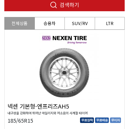
검색하기
전체상품
승용차
SUV/RV
LTR
넥센 기본형-엔프리즈AH5
내구성을 강화하여 뛰어난 마일리지와 저소음의 사계절 타이어
185/65R15
무료장착
무료배송
무이자