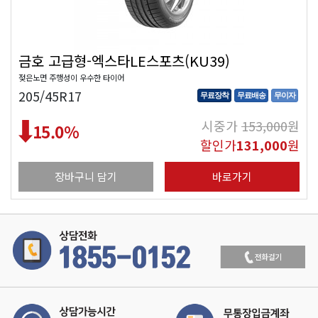
금호 고급형-엑스타LE스포츠(KU39)
젖은노면 주행성이 우수한 타이어
205/45R17
무료장착
무료배송
무이자
시중가
153,000
원
15.0
%
할인가
131,000
원
장바구니 담기
바로가기