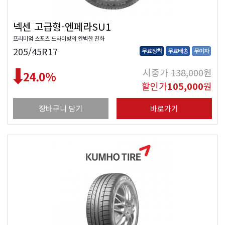
넥센 고급형-엔페라SU1
프리미엄 스포츠 드라이빙의 완벽한 진화
205/45R17
무료장착
무료배송
무이자
시중가
138,000
원
24.0
%
할인가
105,000
원
장바구니 담기
바로가기