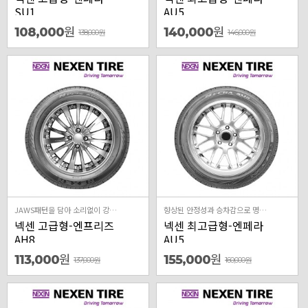
SU1
AU5
원
원
108,000
140,000
138,000
원
146,000
원
JAWS패턴을 담아 소리없이 강하다
향상된 안정성과 승차감으로 명차의 가치를 돋보이게하는 프리미엄 컴포트 타이어
넥센 고급형-엔프리즈
넥센 최고급형-엔페라
AH8
AU5
원
원
113,000
155,000
137,000
원
160,000
원