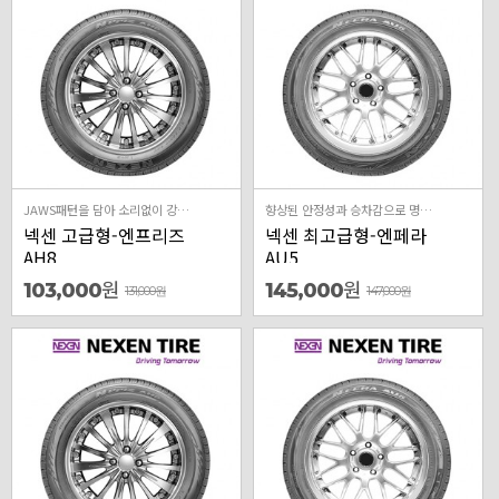
JAWS패턴을 담아 소리없이 강하다
향상된 안정성과 승차감으로 명차의 가치를 돋보이게하는 프리미엄 컴포트 타이어
넥센 고급형-엔프리즈
넥센 최고급형-엔페라
AH8
AU5
원
원
103,000
145,000
131,000
원
147,000
원