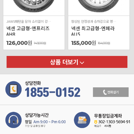
JAWS패턴을 담아 소리없이 강하다
향상된 안정성과 승차감으로 명차의 가치를 돋보이게하는 프리미엄 컴포트 타이어
넥센 고급형-엔프리즈
넥센 최고급형-엔페라
AH8
AU5
원
원
126,000
155,000
143,000
원
164,000
원
상품 더보기