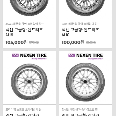
JAWS패턴을 담아 소리없이 강하다
JAWS패턴을 담아 소리없이 강하다
넥센 고급형-엔프리즈
넥센 고급형-엔프리즈
AH8
AH8
원
원
105,000
100,000
127,000
원
129,000
원
프리미엄 스포츠 드라이빙의 완벽한 진화
향상된 안정성과 승차감으로 명차의 가치를 돋보이게하는 프리미엄 컴포트 타이어
넥센 고급형-엔페라
넥센 최고급형-엔페라