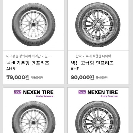
내구성을 강화하여 뛰어난 마일리지와 저소음의 사계절 타이어
한국 기후에 적합한 타이어
넥센 기본형-엔프리즈
넥센 고급형-엔프리즈
AH5
AH8
원
원
79,000
90,000
108,000
원
114,000
원