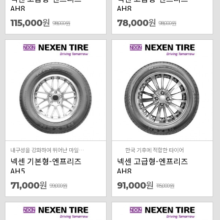
AH8
AH8
원
원
115,000
78,000
98,000
원
98,000
원
내구성을 강화하여 뛰어난 마일리지와 저소음의 사계절 타이어
한국 기후에 적합한 타이어
넥센 기본형-엔프리즈
넥센 고급형-엔프리즈
AH5
AH8
원
원
71,000
91,000
99,000
원
115,000
원