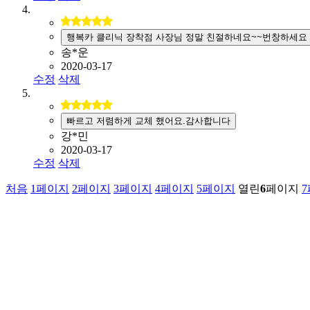
행복카 클리닉 장착점 사장님 정말 친절하네요~~번창하세요
송*운
2020-03-17
수정
삭제
빠르고 저렴하게 교체 했어요.감사합니다
강*민
2020-03-17
수정
삭제
처음
1
페이지
2
페이지
3
페이지
4
페이지
5
페이지
열린
6
페이지
7