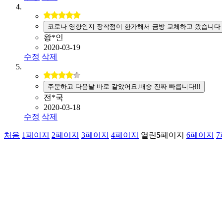
코로나 영향인지 장착점이 한가해서 금방 교체하고 왔습니다
왕*인
2020-03-19
수정
삭제
주문하고 다음날 바로 갈았어요.배송 진짜 빠릅니다!!!
전*국
2020-03-18
수정
삭제
처음
1
페이지
2
페이지
3
페이지
4
페이지
열린
5
페이지
6
페이지
7