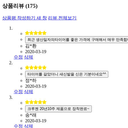
상품리뷰 (
175
)
상품평 작성하기
새 창
리뷰 전체보기
최근 생산일자의타이어를 좋은 가격에 구매해서 매우 만족합
김*환
2020-03-19
수정
삭제
타이어를 갈았더니 새신발을 신은 기분이네요^^
정*하
2020-03-19
수정
삭제
크루젠 20년10주 제품으로 장착완료~
송*래
2020-03-19
수정
삭제