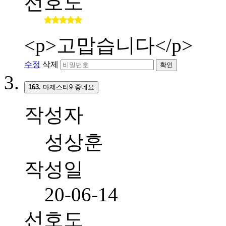
선호도
<p>고맙습니다</p>
수정
삭제
확인
163.
마제스티9 좋네요
작성자
성상훈
작성일
20-06-14
선호도