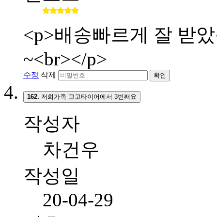
<p>배송빠르게 잘 받
~<br></p>
수정
삭제
확인
162.
저희가족 고고타이어에서 3번째요
작성자
차건우
작성일
20-04-29