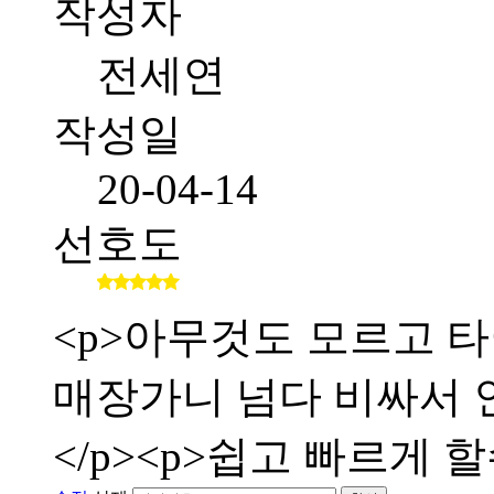
작성자
전세연
작성일
20-04-14
선호도
<p>아무것도 모르고 타
매장가니 넘다 비싸서 인
</p><p>쉽고 빠르게 할