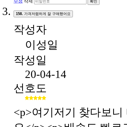
수정
삭제
확인
158.
가격저렴하게 잘 구매했어요
작성자
이성일
작성일
20-04-14
선호도
<p>여기저기 찾다보니