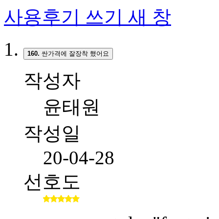
사용후기 쓰기
새 창
160.
싼가격에 잘장착 했어요
작성자
윤태원
작성일
20-04-28
선호도