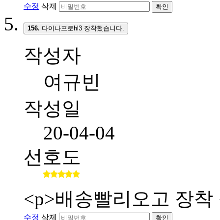
수정
삭제
확인
156.
다이나프로hl3 장착했습니다.
작성자
여규빈
작성일
20-04-04
선호도
<p>배송빨리오고 장착 
수정
삭제
확인