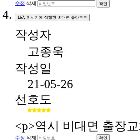
수정
삭제
확인
167.
이시기에 적합한 비대면 좋아ㅋㅋ
작성자
고종욱
작성일
21-05-26
선호도
<p>역시 비대면 출장교
수정
삭제
확인