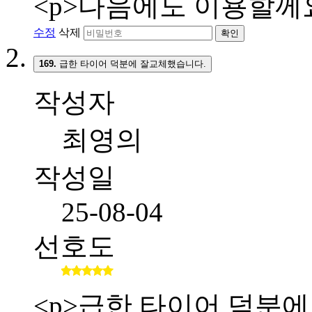
<p>다음에도 이용할께요
수정
삭제
확인
169.
급한 타이어 덕분에 잘교체했습니다.
작성자
최영의
작성일
25-08-04
선호도
<p>급한 타이어 덕분에