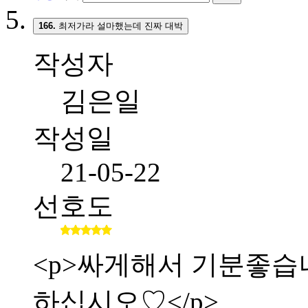
166.
최저가라 설마했는데 진짜 대박
작성자
김은일
작성일
21-05-22
선호도
<p>싸게해서 기분좋습니다.
하십시오♡</p>