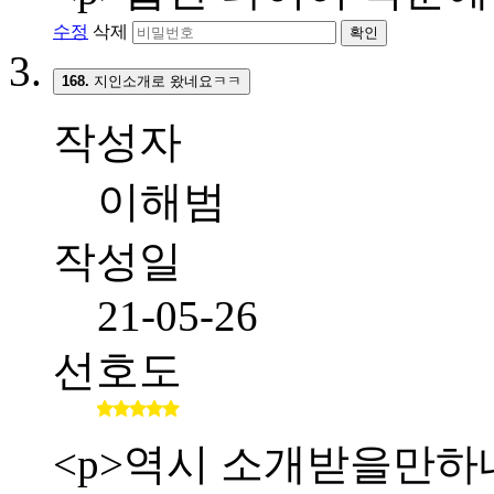
수정
삭제
확인
168.
지인소개로 왔네요ㅋㅋ
작성자
이해범
작성일
21-05-26
선호도
<p>역시 소개받을만하네