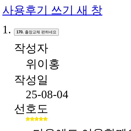
사용후기 쓰기
새 창
170.
출장교체 편하네요
작성자
위이홍
작성일
25-08-04
선호도