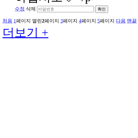
수정
삭제
확인
처음
1
페이지
열린
2
페이지
3
페이지
4
페이지
5
페이지
다음
맨끝
더보기 +