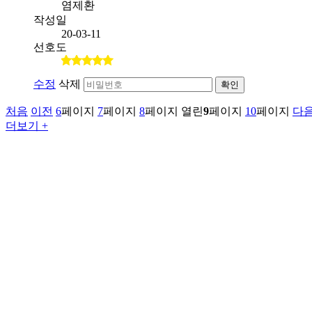
염제환
작성일
20-03-11
선호도
수정
삭제
확인
처음
이전
6
페이지
7
페이지
8
페이지
열린
9
페이지
10
페이지
다
더보기 +