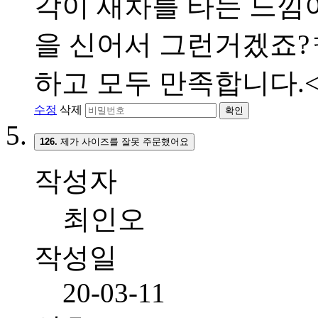
각이 새차를 타는 느낌이
을 신어서 그런거겠죠?ㅋ
하고 모두 만족합니다.<br
수정
삭제
확인
126.
제가 사이즈를 잘못 주문했어요
작성자
최인오
작성일
20-03-11