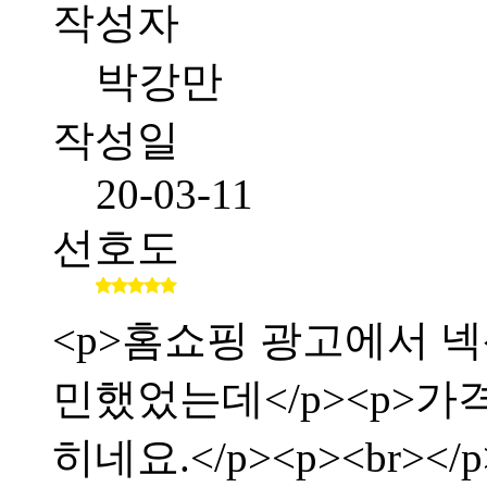
작성자
박강만
작성일
20-03-11
선호도
<p>홈쇼핑 광고에서 
민했었는데</p><p>가
히네요.</p><p><br></p