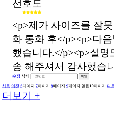
선호도
<p>제가 사이즈를 잘
화 통화 후</p><p>
했습니다.</p><p>설
송 해주셔서 감사했습니다</
수정
삭제
확인
처음
이전
6
페이지
7
페이지
8
페이지
9
페이지
열린
10
페이지
다
더보기 +