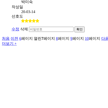
박미숙
작성일
20-03-14
선호도
수정
삭제
확인
처음
이전
6
페이지
열린
7
페이지
8
페이지
9
페이지
10
페이지
다
더보기 +