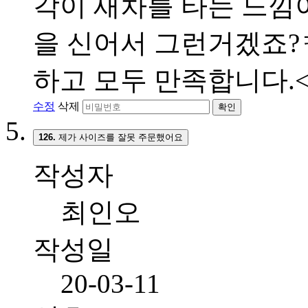
각이 새차를 타는 느낌이
을 신어서 그런거겠죠?ㅋ
하고 모두 만족합니다.<br
수정
삭제
확인
126.
제가 사이즈를 잘못 주문했어요
작성자
최인오
작성일
20-03-11