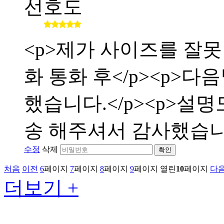
선호도
<p>제가 사이즈를 잘
화 통화 후</p><p>
했습니다.</p><p>설
송 해주셔서 감사했습니다</
수정
삭제
확인
처음
이전
6
페이지
7
페이지
8
페이지
9
페이지
열린
10
페이지
다
더보기 +