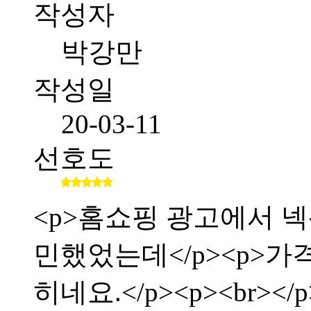
작성자
박강만
작성일
20-03-11
선호도
<p>홈쇼핑 광고에서 
민했었는데</p><p>가
히네요.</p><p><br></p