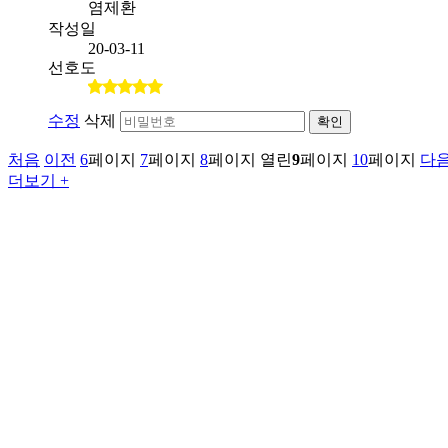
염제환
작성일
20-03-11
선호도
수정
삭제
확인
처음
이전
6
페이지
7
페이지
8
페이지
열린
9
페이지
10
페이지
다
더보기 +