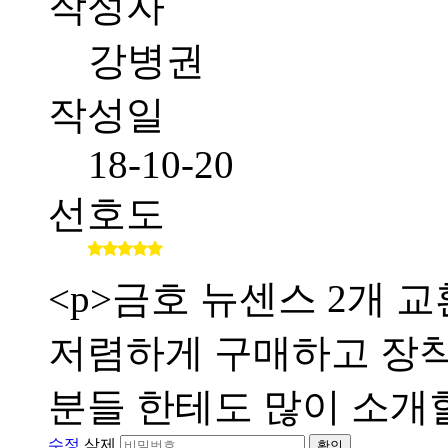
작성자
강병권
작성일
18-10-20
선호도
<p>금호 뉴센스 2개
저렴하게 구매하고 장
분들 한테도 많이 소개할
수정
삭제
확인