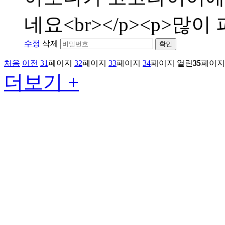
네요<br></p><p>많이 
수정
삭제
확인
처음
이전
31
페이지
32
페이지
33
페이지
34
페이지
열린
35
페이지
더보기 +