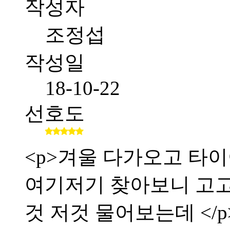
작성자
조정섭
작성일
18-10-22
선호도
<p>겨울 다가오고 타이
여기저기 찾아보니 고
것 저것 물어보는데 </