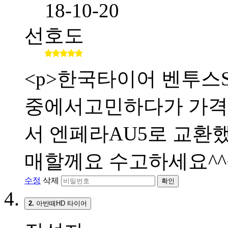
18-10-20
선호도
<p>한국타이어 벤투스S
중에서고민하다가 가격
서 엔페라AU5로 교환했
매할께요 수고하세요^^<
수정
삭제
확인
2.
아반떼HD 타이어