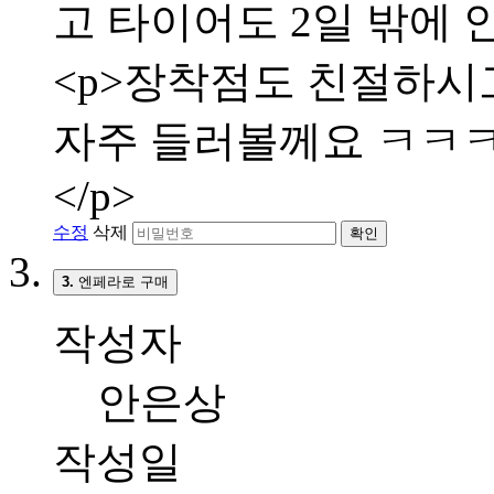
고 타이어도 2일 밖에 
<p>장착점도 친절하시고
자주 들러볼께요 ㅋㅋㅋㅋ
</p>
수정
삭제
확인
3.
엔페라로 구매
작성자
안은상
작성일