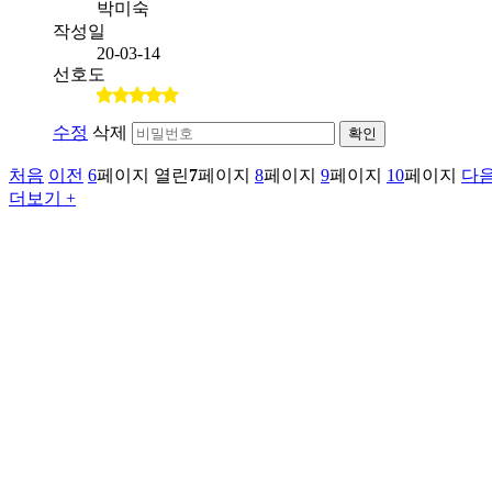
박미숙
작성일
20-03-14
선호도
수정
삭제
확인
처음
이전
6
페이지
열린
7
페이지
8
페이지
9
페이지
10
페이지
다
더보기 +