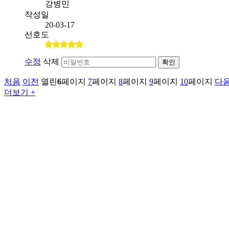
강병민
작성일
20-03-17
선호도
수정
삭제
확인
처음
이전
열린
6
페이지
7
페이지
8
페이지
9
페이지
10
페이지
다
더보기 +