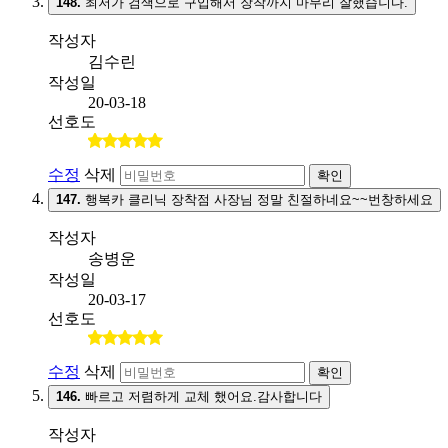
148.
최저가 검색으로 구입해서 장착까지 마무리 잘했습니다.
작성자
김수린
작성일
20-03-18
선호도
수정
삭제
확인
147.
행복카 클리닉 장착점 사장님 정말 친절하네요~~번창하세요
작성자
송병운
작성일
20-03-17
선호도
수정
삭제
확인
146.
빠르고 저렴하게 교체 했어요.감사합니다
작성자