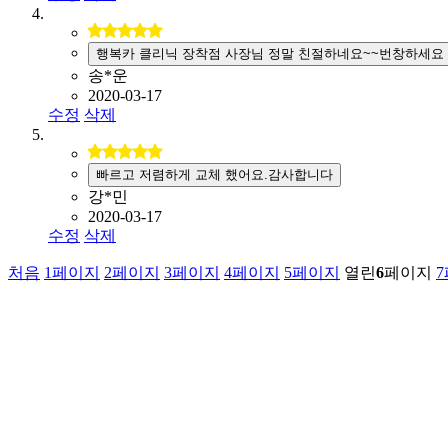
행복카 클리닉 장착점 사장님 정말 친절하네요~~번창하세요
송*운
2020-03-17
수정
삭제
빠르고 저렴하게 교체 했어요.감사합니다
강*민
2020-03-17
수정
삭제
처음
1
페이지
2
페이지
3
페이지
4
페이지
5
페이지
열린
6
페이지
7