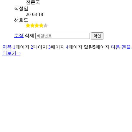
전문국
작성일
20-03-18
선호도
수정
삭제
확인
처음
1
페이지
2
페이지
3
페이지
4
페이지
열린
5
페이지
다음
맨끝
더보기 +