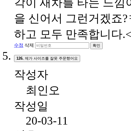
각이 새차를 타는 느낌이
을 신어서 그런거겠죠?ㅋ
하고 모두 만족합니다.<br
수정
삭제
확인
126.
제가 사이즈를 잘못 주문했어요
작성자
최인오
작성일
20-03-11