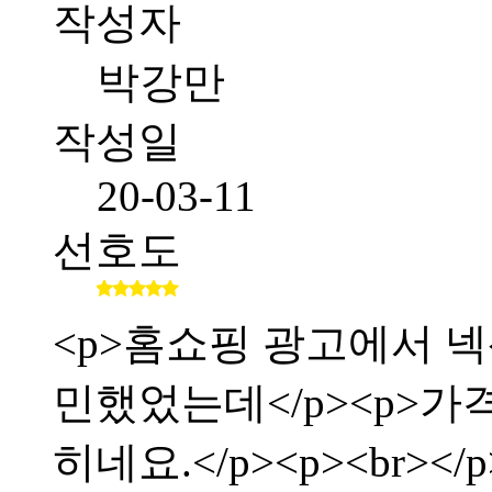
작성자
박강만
작성일
20-03-11
선호도
<p>홈쇼핑 광고에서 
민했었는데</p><p>가
히네요.</p><p><br></p