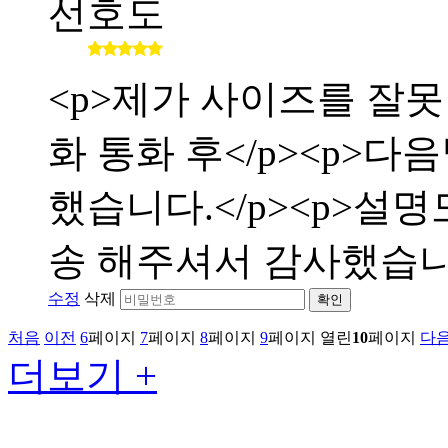
선호도
<p>제가 사이즈를 잘
화 통화 후</p><p>
했습니다.</p><p>설
송 해주셔서 감사했습니다</
수정
삭제
확인
처음
이전
6
페이지
7
페이지
8
페이지
9
페이지
열린
10
페이지
다
더보기 +