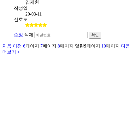
염제환
작성일
20-03-11
선호도
수정
삭제
확인
처음
이전
6
페이지
7
페이지
8
페이지
열린
9
페이지
10
페이지
다
더보기 +