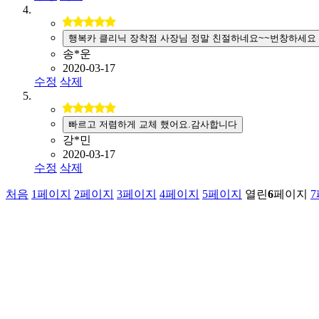
행복카 클리닉 장착점 사장님 정말 친절하네요~~번창하세요
송*운
2020-03-17
수정
삭제
빠르고 저렴하게 교체 했어요.감사합니다
강*민
2020-03-17
수정
삭제
처음
1
페이지
2
페이지
3
페이지
4
페이지
5
페이지
열린
6
페이지
7