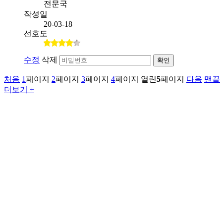
전문국
작성일
20-03-18
선호도
수정
삭제
확인
처음
1
페이지
2
페이지
3
페이지
4
페이지
열린
5
페이지
다음
맨끝
더보기 +