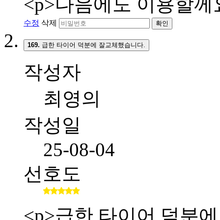
<p>다음에도 이용할께요
수정
삭제
확인
169.
급한 타이어 덕분에 잘교체했습니다.
작성자
최영의
작성일
25-08-04
선호도
<p>급한 타이어 덕분에