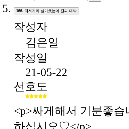
166.
최저가라 설마했는데 진짜 대박
작성자
김은일
작성일
21-05-22
선호도
<p>싸게해서 기분좋습니다.
하십시오♡</p>