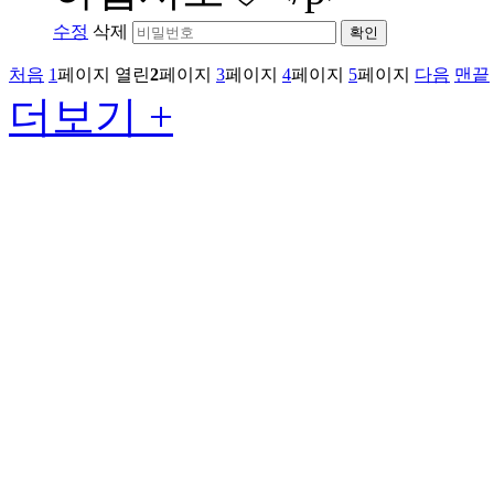
수정
삭제
확인
처음
1
페이지
열린
2
페이지
3
페이지
4
페이지
5
페이지
다음
맨끝
더보기 +