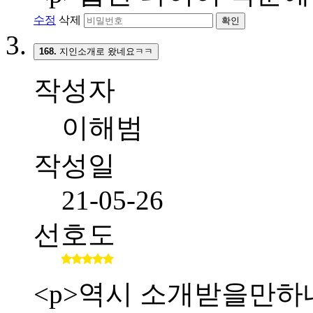
수정
삭제
확인
168.
지인소개로 왔네요ㅋㅋ
작성자
이해범
작성일
21-05-26
선호도
<p>역시 소개받을만하네