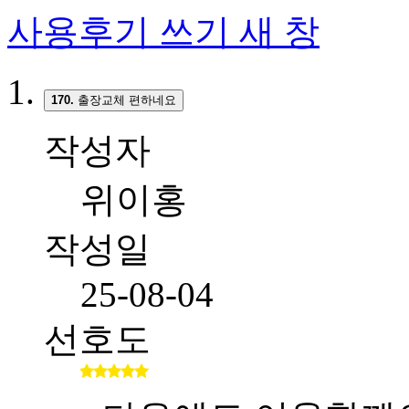
사용후기 쓰기
새 창
170.
출장교체 편하네요
작성자
위이홍
작성일
25-08-04
선호도