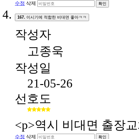
수정
삭제
확인
167.
이시기에 적합한 비대면 좋아ㅋㅋ
작성자
고종욱
작성일
21-05-26
선호도
<p>역시 비대면 출장교
수정
삭제
확인