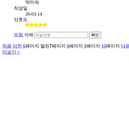
박미숙
작성일
20-03-14
선호도
수정
삭제
확인
처음
이전
6
페이지
열린
7
페이지
8
페이지
9
페이지
10
페이지
다
더보기 +