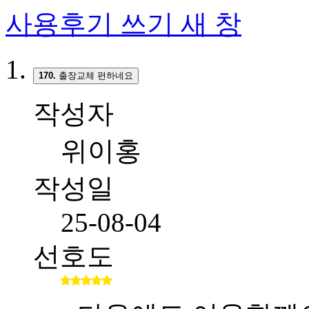
사용후기 쓰기
새 창
170.
출장교체 편하네요
작성자
위이홍
작성일
25-08-04
선호도