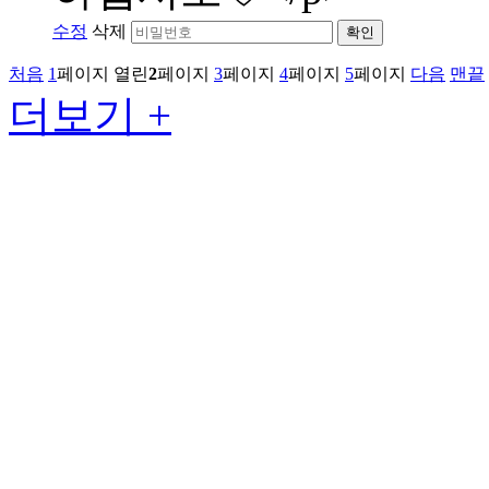
수정
삭제
확인
처음
1
페이지
열린
2
페이지
3
페이지
4
페이지
5
페이지
다음
맨끝
더보기 +