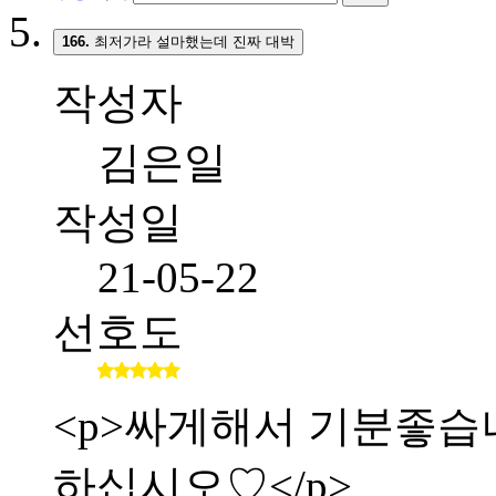
166.
최저가라 설마했는데 진짜 대박
작성자
김은일
작성일
21-05-22
선호도
<p>싸게해서 기분좋습니다.
하십시오♡</p>