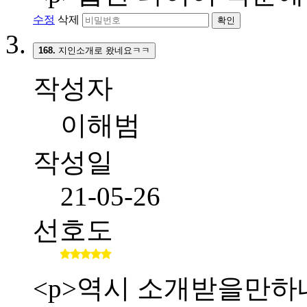
수정
삭제
확인
168.
지인소개로 왔네요ㅋㅋ
작성자
이해범
작성일
21-05-26
선호도
<p>역시 소개받을만하네