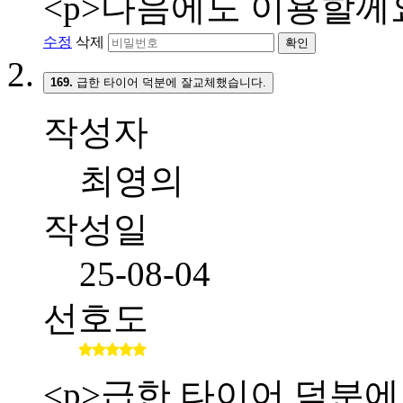
<p>다음에도 이용할께요
수정
삭제
확인
169.
급한 타이어 덕분에 잘교체했습니다.
작성자
최영의
작성일
25-08-04
선호도
<p>급한 타이어 덕분에