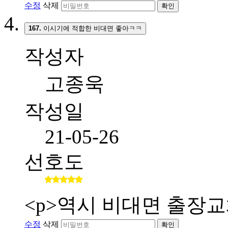
수정
삭제
확인
167.
이시기에 적합한 비대면 좋아ㅋㅋ
작성자
고종욱
작성일
21-05-26
선호도
<p>역시 비대면 출장교
수정
삭제
확인