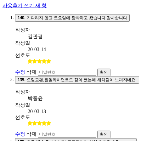
사용후기 쓰기
새 창
140.
기다리지 않고 토요일에 장착하고 왔습니다.감사합니다
작성자
김판겸
작성일
20-03-14
선호도
수정
삭제
확인
139.
오일교환,휠얼라이먼트도 같이 했는데 새차같이 느껴지네요.
작성자
박종윤
작성일
20-03-13
선호도
수정
삭제
확인