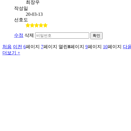
최장우
작성일
20-03-13
선호도
수정
삭제
확인
처음
이전
6
페이지
7
페이지
열린
8
페이지
9
페이지
10
페이지
다
더보기 +