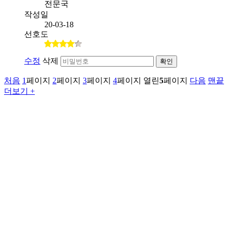
전문국
작성일
20-03-18
선호도
수정
삭제
확인
처음
1
페이지
2
페이지
3
페이지
4
페이지
열린
5
페이지
다음
맨끝
더보기 +