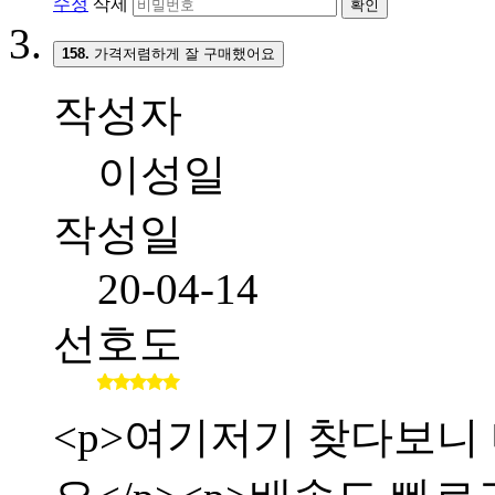
수정
삭제
확인
158.
가격저렴하게 잘 구매했어요
작성자
이성일
작성일
20-04-14
선호도
<p>여기저기 찾다보니