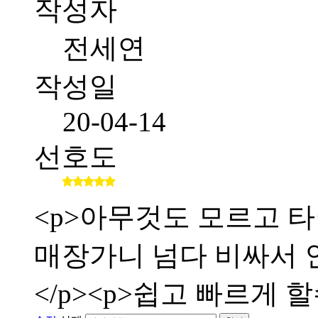
작성자
전세연
작성일
20-04-14
선호도
<p>아무것도 모르고 타
매장가니 넘다 비싸서 인
</p><p>쉽고 빠르게 할