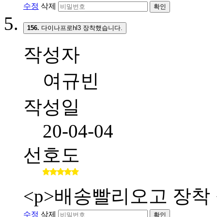
수정
삭제
확인
156.
다이나프로hl3 장착했습니다.
작성자
여규빈
작성일
20-04-04
선호도
<p>배송빨리오고 장착 
수정
삭제
확인