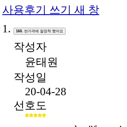
사용후기 쓰기
새 창
160.
싼가격에 잘장착 했어요
작성자
윤태원
작성일
20-04-28
선호도