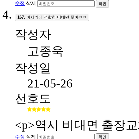
수정
삭제
확인
167.
이시기에 적합한 비대면 좋아ㅋㅋ
작성자
고종욱
작성일
21-05-26
선호도
<p>역시 비대면 출장교
수정
삭제
확인