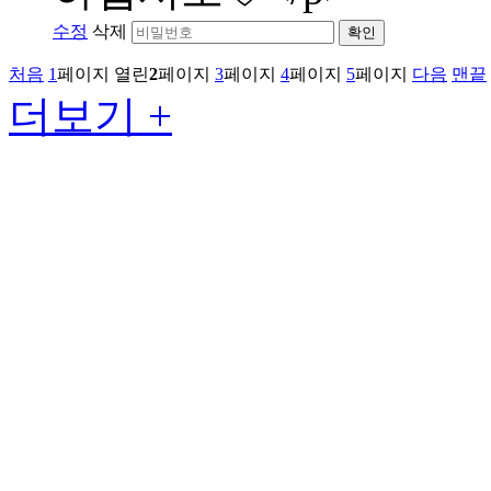
수정
삭제
확인
처음
1
페이지
열린
2
페이지
3
페이지
4
페이지
5
페이지
다음
맨끝
더보기 +