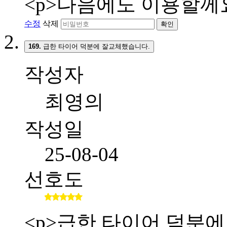
<p>다음에도 이용할께요
수정
삭제
확인
169.
급한 타이어 덕분에 잘교체했습니다.
작성자
최영의
작성일
25-08-04
선호도
<p>급한 타이어 덕분에