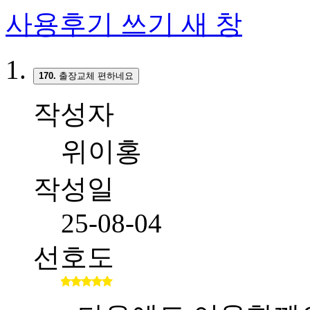
사용후기 쓰기
새 창
170.
출장교체 편하네요
작성자
위이홍
작성일
25-08-04
선호도