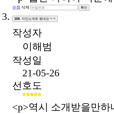
수정
삭제
확인
168.
지인소개로 왔네요ㅋㅋ
작성자
이해범
작성일
21-05-26
선호도
<p>역시 소개받을만하네