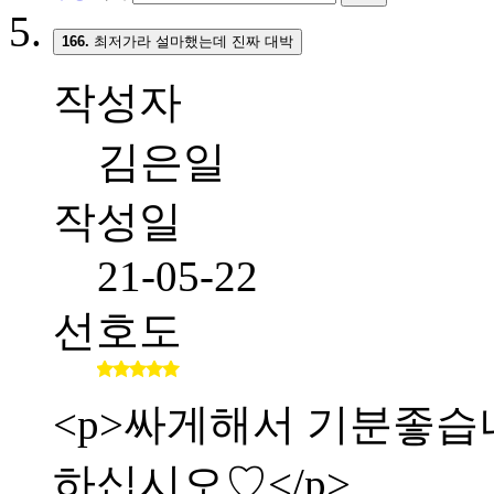
166.
최저가라 설마했는데 진짜 대박
작성자
김은일
작성일
21-05-22
선호도
<p>싸게해서 기분좋습니다.
하십시오♡</p>