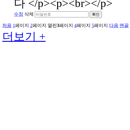
다 </p><p><br></p>
수정
삭제
확인
처음
1
페이지
2
페이지
열린
3
페이지
4
페이지
5
페이지
다음
맨끝
더보기 +