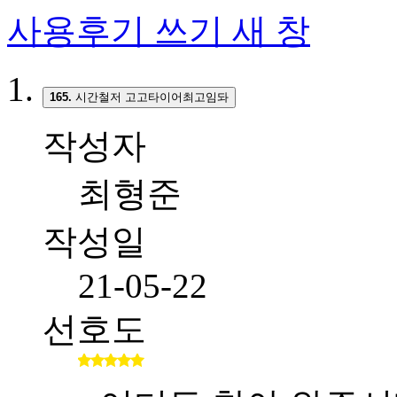
사용후기 쓰기
새 창
165.
시간철저 고고타이어최고임돠
작성자
최형준
작성일
21-05-22
선호도