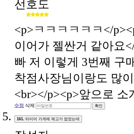
선호도
<p>ㅋㅋㅋㅋㅋㅋ</p><p
이어가 젤싼거 같아요</p>
빠 저 이렇게 3번째 구매합
착점사장님이랑도 많이 친해
<br></p><p>앞으로 
수정
삭제
확인
161.
타이어 가게에 재고가 없었는데