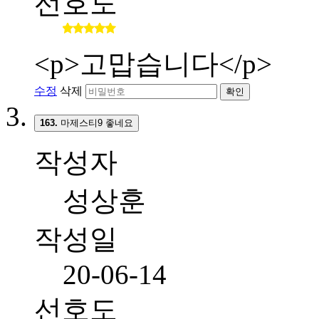
선호도
<p>고맙습니다</p>
수정
삭제
확인
163.
마제스티9 좋네요
작성자
성상훈
작성일
20-06-14
선호도