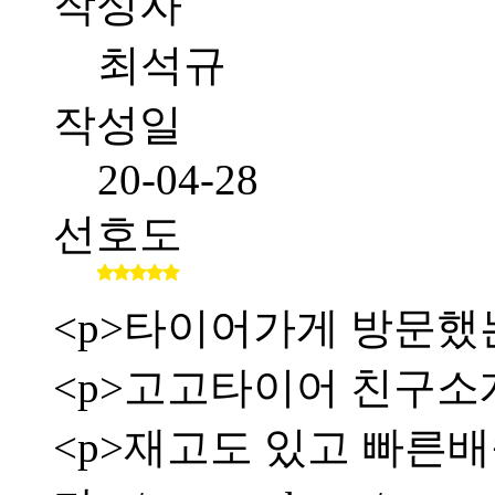
작성자
최석규
작성일
20-04-28
선호도
<p>타이어가게 방문했
<p>고고타이어 친구소
<p>재고도 있고 빠른