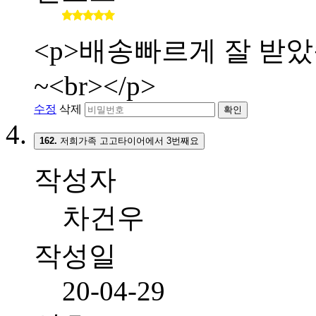
<p>배송빠르게 잘 받
~<br></p>
수정
삭제
확인
162.
저희가족 고고타이어에서 3번째요
작성자
차건우
작성일
20-04-29