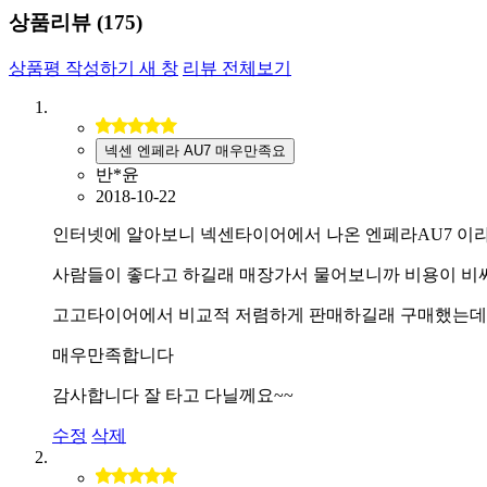
상품리뷰 (
175
)
상품평 작성하기
새 창
리뷰 전체보기
넥센 엔페라 AU7 매우만족요
반*윤
2018-10-22
인터넷에 알아보니 넥센타이어에서 나온 엔페라AU7 이
사람들이 좋다고 하길래 매장가서 물어보니까 비용이 비
고고타이어에서 비교적 저렴하게 판매하길래 구매했는데
매우만족합니다
감사합니다 잘 타고 다닐께요~~
수정
삭제