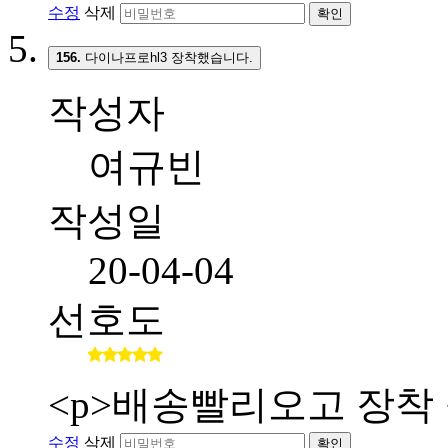
수정
삭제
확인
156.
다이나프로hl3 장착했습니다.
작성자
여규빈
작성일
20-04-04
선호도
<p>배송빨리오고 장착 
수정
삭제
확인