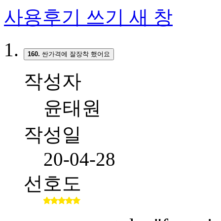
사용후기 쓰기
새 창
160.
싼가격에 잘장착 했어요
작성자
윤태원
작성일
20-04-28
선호도