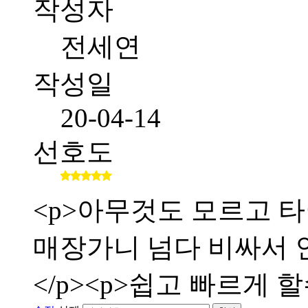
작성자
전세연
작성일
20-04-14
선호도
<p>아무것도 모르고 타
매장가니 넘다 비싸서 인
</p><p>쉽고 빠르게 할