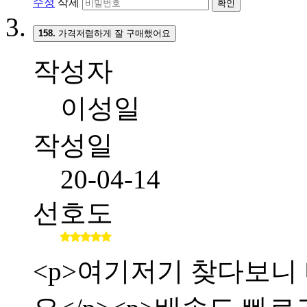
수정
삭제
확인
158.
가격저렴하게 잘 구매했어요
작성자
이성일
작성일
20-04-14
선호도
<p>여기저기 찾다보니