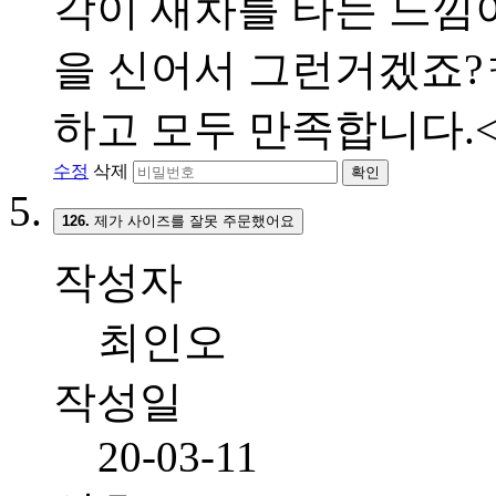
각이 새차를 타는 느낌이
을 신어서 그런거겠죠?ㅋ
하고 모두 만족합니다.<br
수정
삭제
확인
126.
제가 사이즈를 잘못 주문했어요
작성자
최인오
작성일
20-03-11