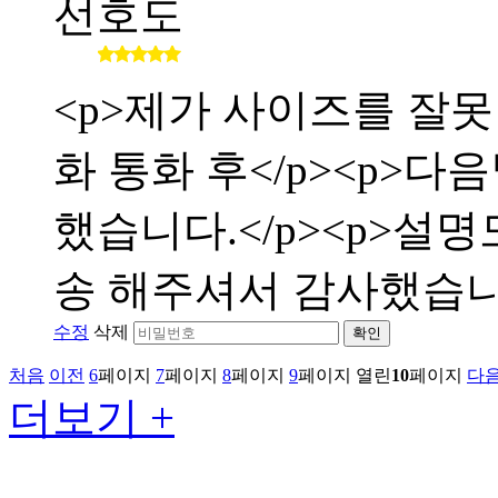
선호도
<p>제가 사이즈를 잘
화 통화 후</p><p>
했습니다.</p><p>설
송 해주셔서 감사했습니다</
수정
삭제
확인
처음
이전
6
페이지
7
페이지
8
페이지
9
페이지
열린
10
페이지
다
더보기 +