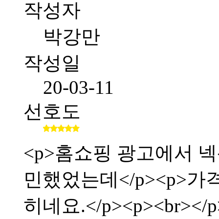
작성자
박강만
작성일
20-03-11
선호도
<p>홈쇼핑 광고에서 
민했었는데</p><p>가
히네요.</p><p><br></p