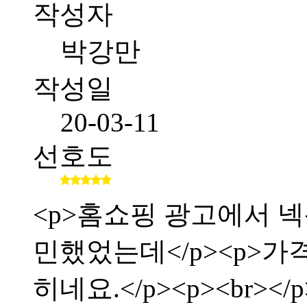
작성자
박강만
작성일
20-03-11
선호도
<p>홈쇼핑 광고에서 
민했었는데</p><p>가
히네요.</p><p><br></p