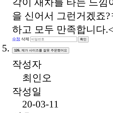
각이 새차를 타는 느낌이
을 신어서 그런거겠죠?ㅋ
하고 모두 만족합니다.<br
수정
삭제
확인
126.
제가 사이즈를 잘못 주문했어요
작성자
최인오
작성일
20-03-11