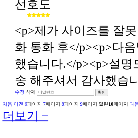
선호도
<p>제가 사이즈를 잘
화 통화 후</p><p>
했습니다.</p><p>설
송 해주셔서 감사했습니다</
수정
삭제
확인
처음
이전
6
페이지
7
페이지
8
페이지
9
페이지
열린
10
페이지
다
더보기 +