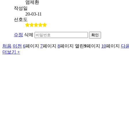
염제환
작성일
20-03-11
선호도
수정
삭제
확인
처음
이전
6
페이지
7
페이지
8
페이지
열린
9
페이지
10
페이지
다
더보기 +