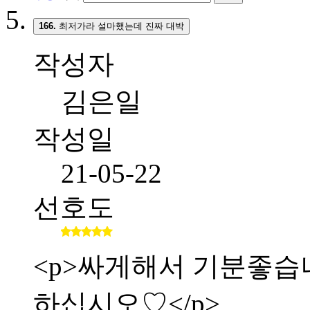
166.
최저가라 설마했는데 진짜 대박
작성자
김은일
작성일
21-05-22
선호도
<p>싸게해서 기분좋습니다.
하십시오♡</p>