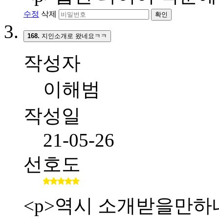
수정
삭제
확인
168.
지인소개로 왔네요ㅋㅋ
작성자
이해범
작성일
21-05-26
선호도
<p>역시 소개받을만하네