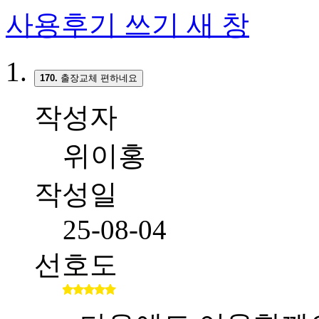
사용후기 쓰기
새 창
170.
출장교체 편하네요
작성자
위이홍
작성일
25-08-04
선호도