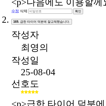
<p>다음에도 이용할께요
수정
삭제
확인
169.
급한 타이어 덕분에 잘교체했습니다.
작성자
최영의
작성일
25-08-04
선호도
<p>급한 타이어 덕분에