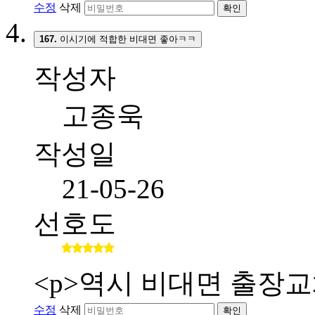
수정
삭제
확인
167.
이시기에 적합한 비대면 좋아ㅋㅋ
작성자
고종욱
작성일
21-05-26
선호도
<p>역시 비대면 출장교
수정
삭제
확인