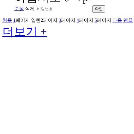
수정
삭제
확인
처음
1
페이지
열린
2
페이지
3
페이지
4
페이지
5
페이지
다음
맨끝
더보기 +