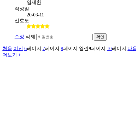
염제환
작성일
20-03-11
선호도
수정
삭제
확인
처음
이전
6
페이지
7
페이지
8
페이지
열린
9
페이지
10
페이지
다
더보기 +